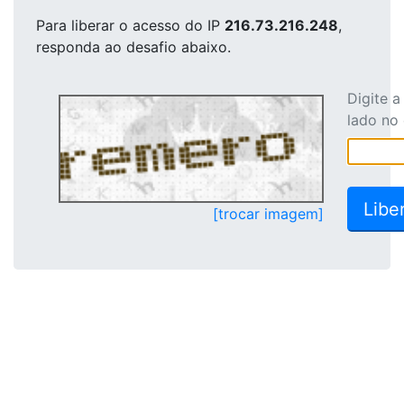
Para liberar o acesso
do IP
216.73.216.248
,
responda ao desafio abaixo.
Digite 
lado no
[trocar imagem]